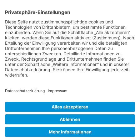
Essen-West - Borbeck - Altenessen / Karnap /
Vogelheim - Zollverein - Steele / Kray - Essen-
Ruhrhalbinsel - Werden / Kettwig / Bredeney
Impressum
Datenschutzerklärung
AGB
Kontakt
Möbeltaxi
Das Möbeltaxi - die Idee
Werbung schalten / Kooperationsanfrage
günstige Umzüge - Transporte - Entsorgungen
Möbeltaxi - Das Original seit 2003