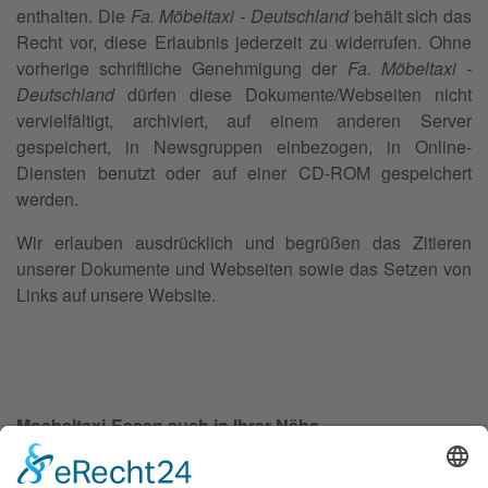
enthalten. Die
Fa. Möbeltaxi - Deutschland
behält sich das
Recht vor, diese Erlaubnis jederzeit zu widerrufen. Ohne
vorherige schriftliche Genehmigung der
Fa. Möbeltaxi -
Deutschland
dürfen diese Dokumente/Webseiten nicht
vervielfältigt, archiviert, auf einem anderen Server
gespeichert, in Newsgruppen einbezogen, in Online-
Diensten benutzt oder auf einer CD-ROM gespeichert
werden.
Wir erlauben ausdrücklich und begrüßen das Zitieren
unserer Dokumente und Webseiten sowie das Setzen von
Links auf unsere Website.
Moebeltaxi-Essen auch in Ihrer Nähe...
Stadtmitte / Frillendorf - Rüttenscheid / Bergerhausen -